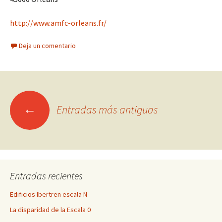
http://www.amfc-orleans.fr/
Deja un comentario
Ir
←
Entradas más antiguas
a
las
Entradas recientes
entradas
Edificios Ibertren escala N
La disparidad de la Escala 0