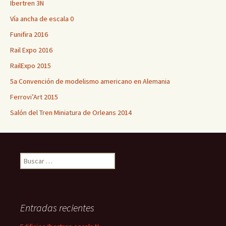
Ibertren 3N
Vía ancha de escala 0
Funifira 2016
Rail Expo 2016
RailExpo 2015
5a Convención de modelismo americano en Alemania
Ferrovi’Art 2015
Salón del Tren Miniatura de Orleans 2014
Buscar:
Entradas recientes