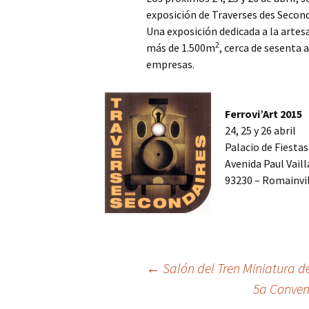
exposición de Traverses des Secon
Una exposición dedicada a la artes
2
más de 1.500m
, cerca de sesenta 
empresas.
Ferrovi’Art 2015
24, 25 y 26 abril
Palacio de Fiesta
Avenida Paul Vaill
93230 – Romainvi
Navegación
←
Salón del Tren Miniatura d
5a Conven