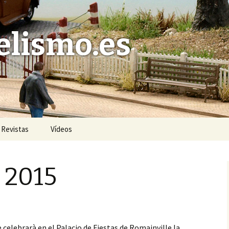
lismo.es
Revistas
Vídeos
t 2015
e celebrarà en el Palacio de Fiestas de Romainville la