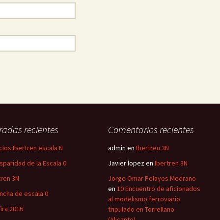
radas recientes
Comentarios recientes
icios Ibertren escala N
admin
en
Ibertren 3N
isparidad de la Escala 0
Javier lopez
en
Ibertren 3N
tren 3N
Jorge Omar Pelayes Medrano
en
10 Encuentro de aficionados
ancha de escala 0
al modelismo ferroviario
fira 2016
tripulado en Torrellano
(Alicante)