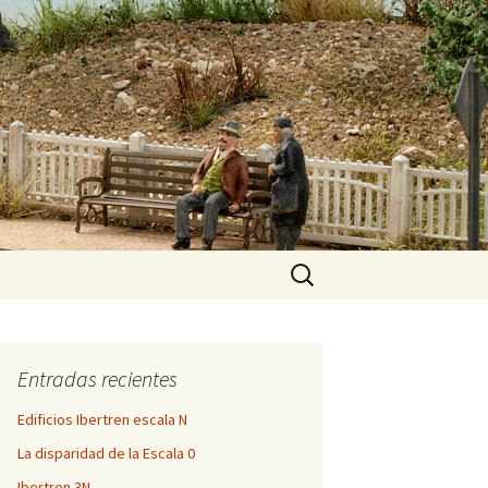
Buscar:
Entradas recientes
Edificios Ibertren escala N
La disparidad de la Escala 0
Ibertren 3N