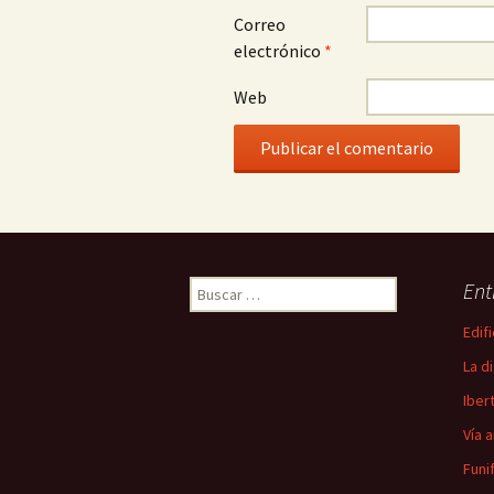
Correo
electrónico
*
Web
Buscar:
Ent
Edif
La d
Iber
Vía 
Funi